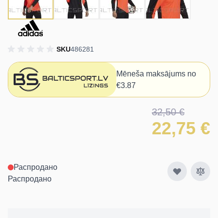
SKU
486281
Mēneša maksājums no
€3.87
32,50 €
22,75 €
Распродано
Распродано