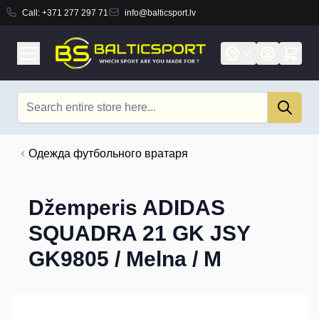
Call:
+371 277 297 71
info@balticsport.lv
Skip to Content
Search
Одежда футбольного вратаря
Džemperis ADIDAS
SQUADRA 21 GK JSY
GK9805 / Melna / M