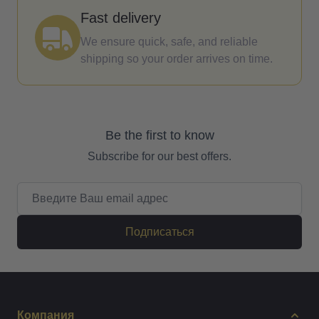
Fast delivery
We ensure quick, safe, and reliable
shipping so your order arrives on time.
Be the first to know
Subscribe for our best offers.
Email адрес
Подписаться
Компания