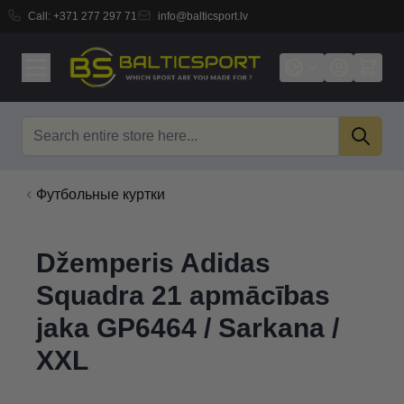
Call:
+371 277 297 71
info@balticsport.lv
Skip to Content
Search
Футбольные куртки
Džemperis Adidas
Squadra 21 apmācības
jaka GP6464 / Sarkana /
XXL