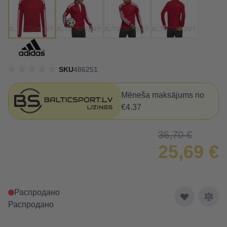
SKU
486251
Mēneša maksājums no
€4.37
36,70 €
25,69 €
Распродано
Распродано