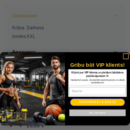
Описание
Krāsa
Sarkana
Izmērs
XXL
Доставка
Gribu būt VIP klients!
Оплата
Kļūsti par VIP klientu ar piekļuvi labākiem
piedāvājumiem !⭐
*Apstiprinot e-pastu, Jūs piekrītat saņemt jaunumu un atlaižu
Гарантия
piedāvājumus
Epasts
APSTIPRINĀT E-PASTU
Džemperis Adidas Squadra 21 apmācības jaka GP6464 / Sarkana / XXL
NĒ, PALDIES
36,70 €
25,69 €