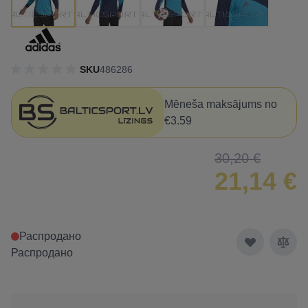
SKU
486286
Mēneša maksājums no
€3.59
30,20 €
21,14 €
Распродано
Распродано