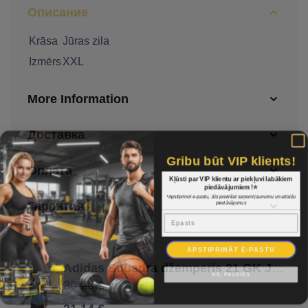
Описание
Krāsa
Jūras zila
Izmērs
XXL
More Information
Доставка
Gribu būt VIP klients!
Оплата
Kļūsti par VIP klientu ar piekļuvi labākiem
piedāvājumiem !⭐
*Apstiprinot e-pastu, Jūs piekrītat saņemt jaunumu un atlaižu
piedāvājumus
Гарантия
Epasts
APSTIPRINĀT E-PASTU
Adidas Squadra džemperis 21 GK JSY GN6944 / Jūras zila / XXL
NĒ, PALDIES
30,20 €