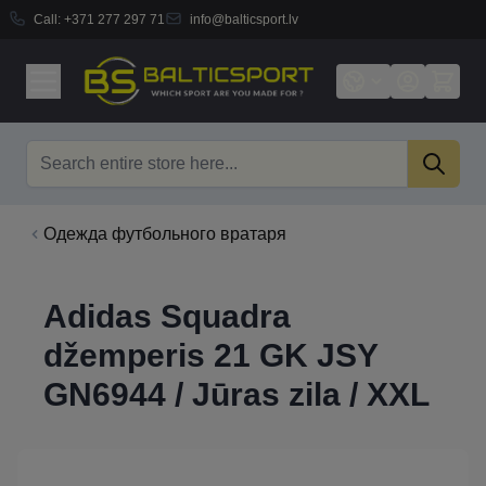
Call:
+371 277 297 71
info@balticsport.lv
Skip to Content
Search
Одежда футбольного вратаря
Adidas Squadra
džemperis 21 GK JSY
GN6944 / Jūras zila / XXL