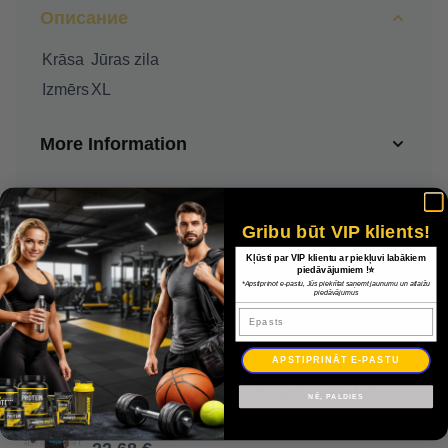
Описание
Krāsa
Jūras zila
Izmērs
XL
More Information
Доставка
Gribu būt VIP klients!
Оплата
Kļūsti par VIP klientu ar piekļuvi labākiem
piedāvājumiem !⭐
*Apstiprinot e-pastu, Jūs piekrītat saņemt jaunumu un atlaižu
piedāvājumus
Гарантия
Epasts
APSTIPRINĀT E-PASTU
Adidas Squadra džemperis 21 GK JSY GN6944 / Jūras zila / XL
NĒ, PALDIES
32,40 €