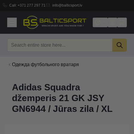
Call:
+371 277 297 71
info@balticsport.lv
Skip to Content
Search
Одежда футбольного вратаря
Adidas Squadra
džemperis 21 GK JSY
GN6944 / Jūras zila / XL