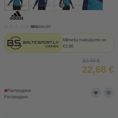
SKU
486285
Mēneša maksājums no
€3.86
32,40 €
22,68 €
Распродано
Распродано