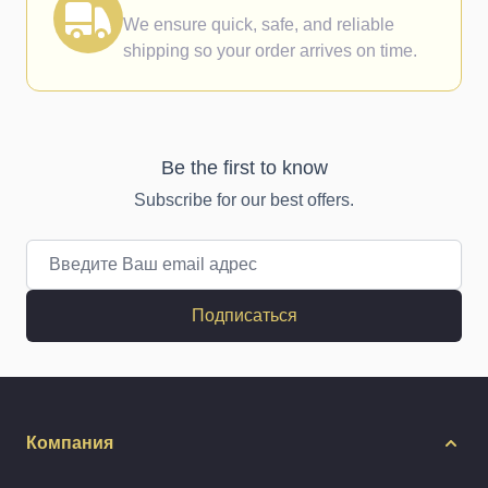
We ensure quick, safe, and reliable
shipping so your order arrives on time.
Be the first to know
Subscribe for our best offers.
Email адрес
Подписаться
Компания