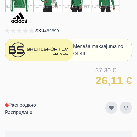
SKU
486899
Mēneša maksājums no
€4.44
37,30 €
26,11 €
Распродано
Распродано