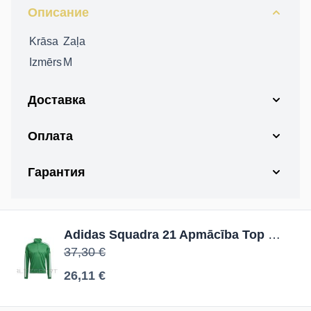
Описание
Krāsa
Zaļa
Izmērs
M
Доставка
Оплата
Гарантия
Adidas Squadra 21 Apmācība Top GP6473 džemperis / Zaļa / M
37,30 €
26,11 €