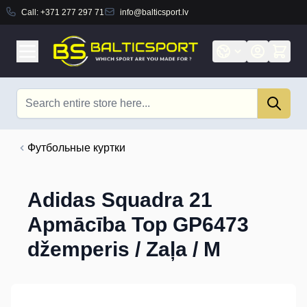
Call:
+371 277 297 71
info@balticsport.lv
Skip to Content
Search
Футбольные куртки
Adidas Squadra 21
Apmācība Top GP6473
džemperis / Zaļa / M