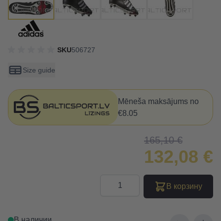
SKU
506727
Size guide
Mēneša maksājums no
€8.05
165,10 €
132,08 €
Количество
В корзину
В наличии