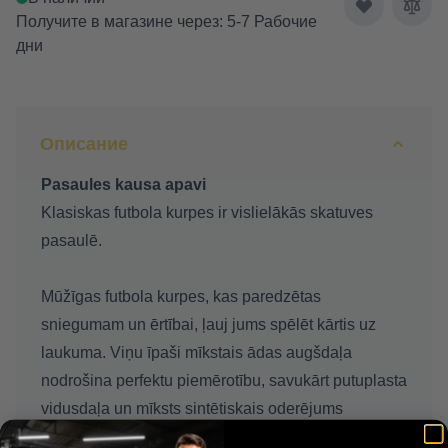
Получите в магазине через: 5-7 Рабочие
дни
Описание
Pasaules kausa apavi
Klasiskas futbola kurpes ir vislielākās skatuves
pasaulē.
Mūžīgas futbola kurpes, kas paredzētas
sniegumam un ērtībai, ļauj jums spēlēt kārtis uz
laukuma. Viņu īpaši mīkstais ādas augšdaļa
nodrošina perfektu piemērotību, savukārt putuplasta
vidusdaļa un mīksts sintētiskais oderējums
nodrošina komfortu un palīdz koncentrēties spēlei.