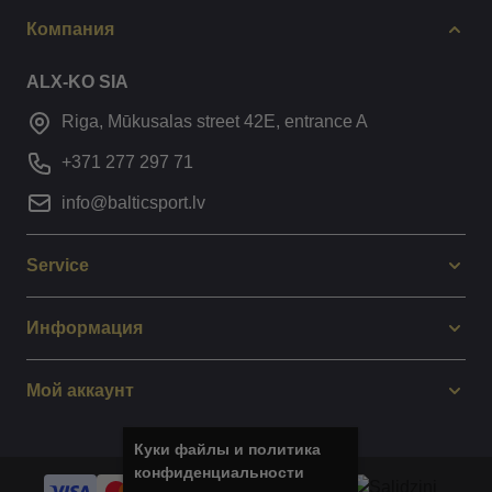
Компания
ALX-KO SIA
Riga, Mūkusalas street 42E, entrance A
+371 277 297 71
info@balticsport.lv
Service
Информация
Мой аккаунт
Куки файлы и политика
конфиденциальности