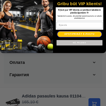
Gribu būt VIP klients!
Kļūsti par VIP klientu ar piekļuvi labākiem
piedāvājumiem !⭐
*Apstiprinot e-pastu, Jūs piekrītat saņemt jaunumu un atlaižu
Krāsa
Melna
piedāvājumus
Epasts
Izmērs
40
APSTIPRINĀT E-PASTU
More Information
NĒ, PALDIES
Доставка
Оплата
Гарантия
Adidas pasaules kausa 011040 kurpes / Melna / 40
165,10 €