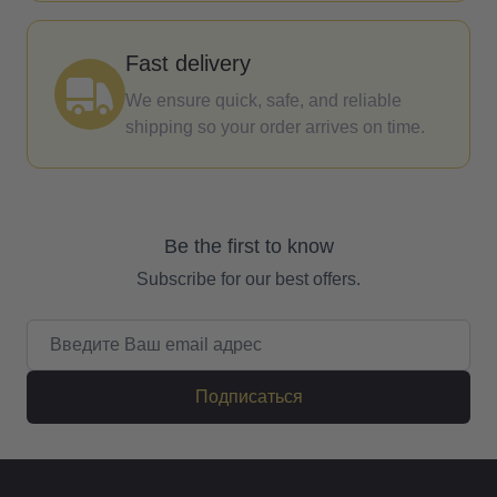
Fast delivery
We ensure quick, safe, and reliable
shipping so your order arrives on time.
Be the first to know
Subscribe for our best offers.
Email адрес
Подписаться