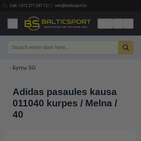
Call:
+371 277 297 71
info@balticsport.lv
Skip to Content
Search
Бутсы SG
Adidas pasaules kausa
011040 kurpes / Melna /
40